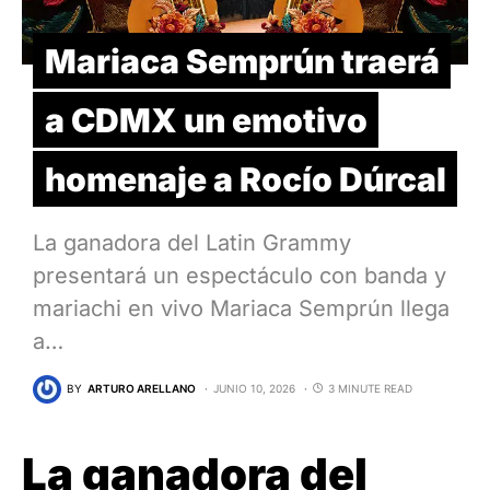
Mariaca Semprún traerá
a CDMX un emotivo
homenaje a Rocío Dúrcal
La ganadora del Latin Grammy
presentará un espectáculo con banda y
mariachi en vivo Mariaca Semprún llega
a…
BY
ARTURO ARELLANO
JUNIO 10, 2026
3 MINUTE READ
La ganadora del