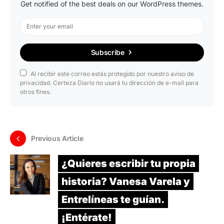
Get notified of the best deals on our WordPress themes.
Subscribe
Al recibir este correo estás protegido por nuestro aviso de
privacidad. Certeza Diario no usará tu dirección de e-mail para
otros fines.
Previous Article
¿Quieres escribir tu propia
historia? Vanesa Varela y
Entrelíneas te guían.
¡Entérate!