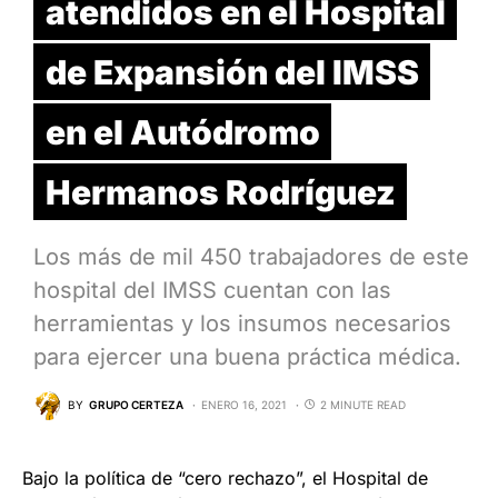
atendidos en el Hospital
de Expansión del IMSS
en el Autódromo
Hermanos Rodríguez
Los más de mil 450 trabajadores de este
hospital del IMSS cuentan con las
herramientas y los insumos necesarios
para ejercer una buena práctica médica.
BY
GRUPO CERTEZA
ENERO 16, 2021
2 MINUTE READ
Bajo la política de “cero rechazo”, el Hospital de