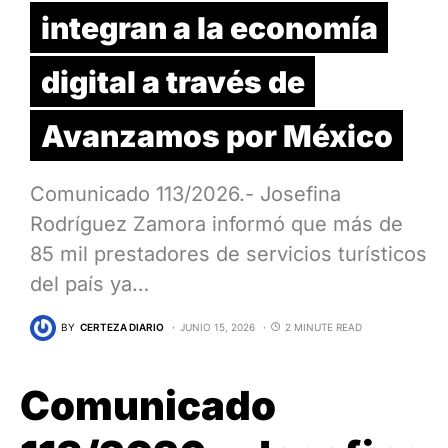
integran a la economía
digital a través de
Avanzamos por México
Comunicado 113/2026.- Josefina
Rodríguez Zamora informó que más de
85 mil prestadores de servicios turísticos
del país ya…
BY
CERTEZA DIARIO
JUNIO 15, 2026
2 MINUTE READ
Comunicado