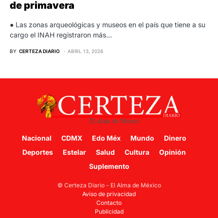
de primavera
● Las zonas arqueológicas y museos en el país que tiene a su
cargo el INAH registraron más…
BY
CERTEZA DIARIO
ABRIL 13, 2026
Nacional
CDMX
Edo Méx
Mundo
Dinero
Deportes
Estelar
Salud
Cultura
Opinión
Suplemento
© Certeza Diario - El Alma de México
Aviso de privacidad
Contacto
Publicidad