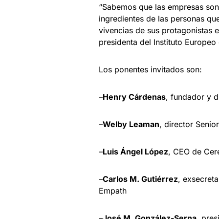
“Sabemos que las empresas son p
ingredientes de las personas qu
vivencias de sus protagonistas e
presidenta del Instituto Europeo 
Los ponentes invitados son:
–
Henry Cárdenas
, fundador y 
–
Welby Leaman
, director Senio
–
Luis Ángel López
, CEO de Cer
–
Carlos M. Gutiérrez
, exsecret
Empath
–
José M. González-Serna
, pres