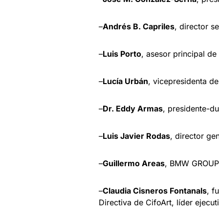
–
Andrés B. Capriles
, director s
–
Luis Porto
, asesor principal de
–
Lucía Urbán
, vicepresidenta d
–
Dr. Eddy Armas
, presidente-d
–
Luis Javier Rodas
, director g
–
Guillermo Areas
, BMW GROUP L
–
Claudia Cisneros Fontanals
, f
Directiva de CifoArt, líder ejecu