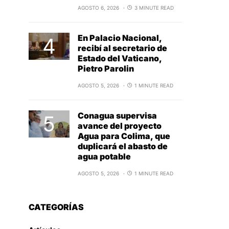
AGOSTO 6, 2026
3 MINUTE READ
En Palacio Nacional,
recibí al secretario de
Estado del Vaticano,
Pietro Parolin
AGOSTO 5, 2026
1 MINUTE READ
Conagua supervisa
avance del proyecto
Agua para Colima, que
duplicará el abasto de
agua potable
AGOSTO 5, 2026
1 MINUTE READ
CATEGORÍAS