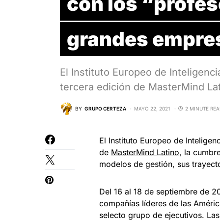
con los “profes
grandes empre
El Instituto Europeo de Inteligenci
tercera edición de MasterMind La
BY
GRUPO CERTEZA
MAYO 22, 2021
2 MINUTE RE
El Instituto Europeo de Inteligen
de
MasterMind Latino
, la cumbr
modelos de gestión, sus trayecto
Del 16 al 18 de septiembre de 2
compañías líderes de las Améric
selecto grupo de ejecutivos. Las