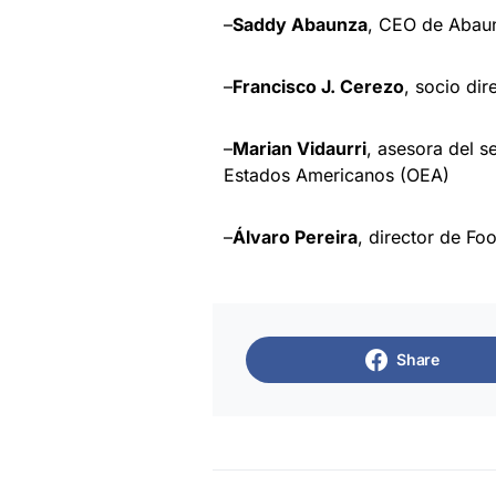
–
Saddy Abaunza
, CEO de Abau
–
Francisco J. Cerezo
, socio di
–
Marian Vidaurri
, asesora del s
Estados Americanos (OEA)
–
Álvaro Pereira
, director de Fo
Share