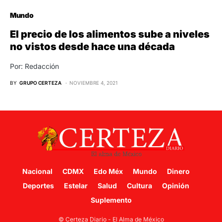
Mundo
El precio de los alimentos sube a niveles
no vistos desde hace una década
Por: Redacción
BY
GRUPO CERTEZA
NOVIEMBRE 4, 2021
Nacional
CDMX
Edo Méx
Mundo
Dinero
Deportes
Estelar
Salud
Cultura
Opinión
Suplemento
© Certeza Diario - El Alma de México