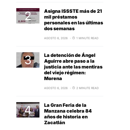
Asigna ISSSTE más de 21
mil préstamos
personales en las últimas
dos semanas
AGOSTO 6, 2026
1 MINUTE READ
La detención de Ángel
Aguirre abre paso a la
justicia ante las mentiras
del viejo régimen:
Morena
AGOSTO 6, 2026
2 MINUTE READ
La Gran Feria de la
Manzana celebra 84
años de historia en
Zacatlán