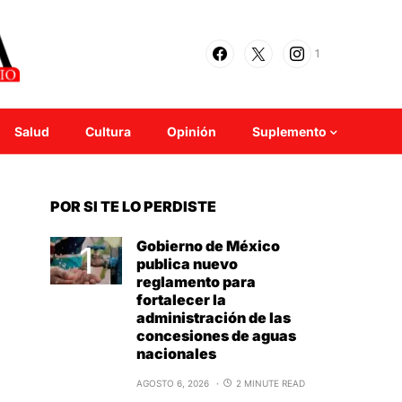
1
Salud
Cultura
Opinión
Suplemento
POR SI TE LO PERDISTE
Gobierno de México
publica nuevo
reglamento para
fortalecer la
administración de las
concesiones de aguas
nacionales
AGOSTO 6, 2026
2 MINUTE READ