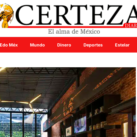
Edo Méx
Mundo
Dinero
Deportes
Estelar