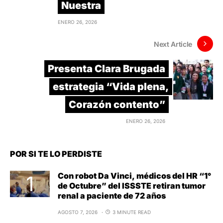
Nuestra
ENERO 26, 2026
Next Article
Presenta Clara Brugada
estrategia “Vida plena,
Corazón contento”
ENERO 26, 2026
POR SI TE LO PERDISTE
Con robot Da Vinci, médicos del HR “1°
de Octubre” del ISSSTE retiran tumor
renal a paciente de 72 años
AGOSTO 7, 2026
3 MINUTE READ