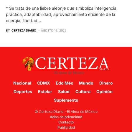
* Se trata de una liebre alebrije que simboliza inteligencia
práctica, adaptabilidad, aprovechamiento eficiente de la
energía, libertad…
BY
CERTEZA DIARIO
AGOSTO 13, 2025
Nacional
CDMX
Edo Méx
Mundo
Dinero
Deportes
Estelar
Salud
Cultura
Opinión
Suplemento
© Certeza Diario - El Alma de México
Aviso de privacidad
Contacto
Publicidad