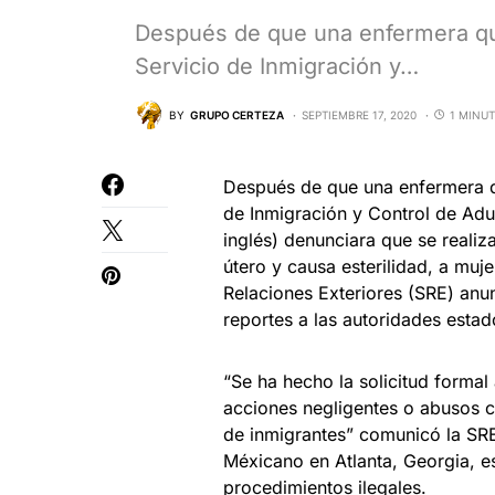
Después de que una enfermera que
Servicio de Inmigración y…
BY
GRUPO CERTEZA
SEPTIEMBRE 17, 2020
1 MINUT
Después de que una enfermera qu
de Inmigración y Control de Ad
inglés) denunciara que se realiz
útero y causa esterilidad, a muj
Relaciones Exteriores (SRE) anu
reportes a las autoridades esta
“Se ha hecho la solicitud formal
acciones negligentes o abusos c
de inmigrantes” comunicó la SRE,
Méxicano en Atlanta, Georgia, e
procedimientos ilegales.