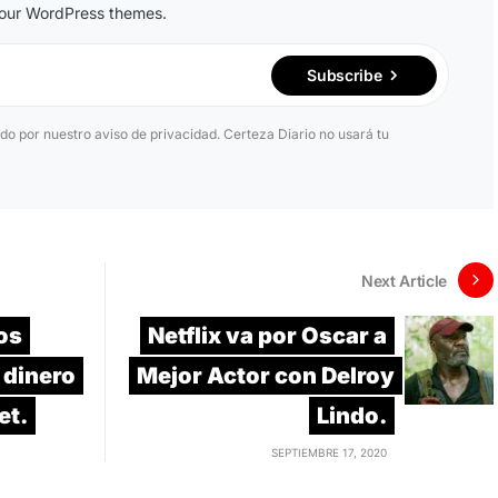
n our WordPress themes.
Subscribe
ido por nuestro aviso de privacidad. Certeza Diario no usará tu
Next Article
os
Netflix va por Oscar a
 dinero
Mejor Actor con Delroy
et.
Lindo.
SEPTIEMBRE 17, 2020