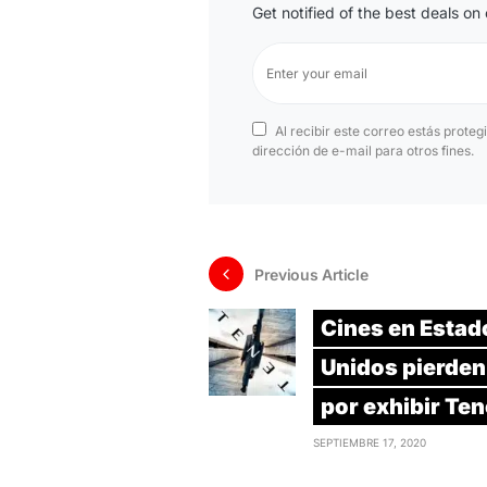
Get notified of the best deals o
Al recibir este correo estás proteg
dirección de e-mail para otros fines.
Previous Article
Cines en Estad
Unidos pierden
por exhibir Ten
SEPTIEMBRE 17, 2020