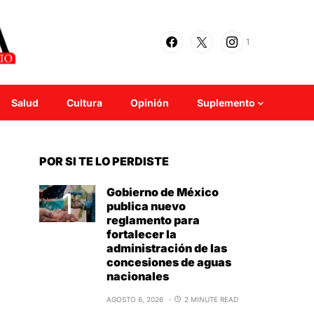
1
Salud
Cultura
Opinión
Suplemento
POR SI TE LO PERDISTE
Gobierno de México
publica nuevo
reglamento para
fortalecer la
administración de las
concesiones de aguas
nacionales
AGOSTO 6, 2026
2 MINUTE READ