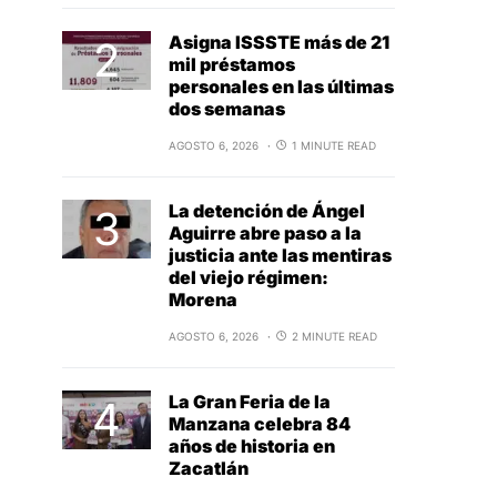
Asigna ISSSTE más de 21
mil préstamos
personales en las últimas
dos semanas
AGOSTO 6, 2026
1 MINUTE READ
La detención de Ángel
Aguirre abre paso a la
justicia ante las mentiras
del viejo régimen:
Morena
AGOSTO 6, 2026
2 MINUTE READ
La Gran Feria de la
Manzana celebra 84
años de historia en
Zacatlán