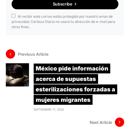
Subscribe
Al recibir este correo estás protegido por nuestro aviso de
privacidad. Certeza Diario no usará tu dirección de e-mail para
otros fines.
Previous Article
México pide información
acerca de supuestas
esterilizaciones forzadas a
mujeres migrantes
SEPTIEMBRE 17, 2020
Next Article