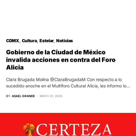
CDMX
Cultura
Estelar
Noticias
Gobierno de la Ciudad de México
invalida acciones en contra del Foro
Alicia
Clara Brugada Molina @ClaraBrugadaM Con respecto a lo
sucedido anoche en el Multiforo Cultural Alicia, les informo lo…
BY
ASAEL GRANDE
MAYO 31, 2025