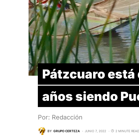
Pátzcuaro está 
años siendo Pu
Por: Redacción
BY
GRUPO CERTEZA
JUNIO 7, 2022
2 MINUTE REA