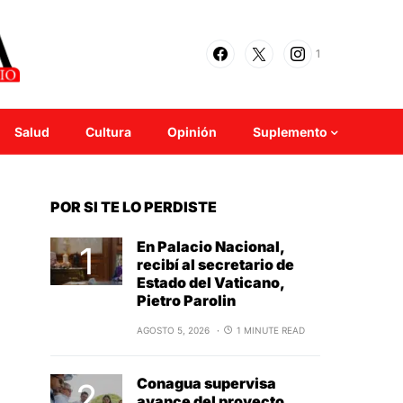
1
Salud
Cultura
Opinión
Suplemento
POR SI TE LO PERDISTE
En Palacio Nacional,
recibí al secretario de
Estado del Vaticano,
Pietro Parolin
AGOSTO 5, 2026
1 MINUTE READ
Conagua supervisa
avance del proyecto