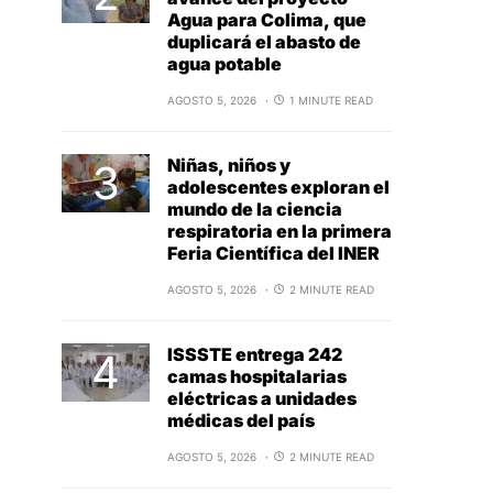
Agua para Colima, que
duplicará el abasto de
agua potable
AGOSTO 5, 2026
1 MINUTE READ
Niñas, niños y
adolescentes exploran el
mundo de la ciencia
respiratoria en la primera
Feria Científica del INER
AGOSTO 5, 2026
2 MINUTE READ
ISSSTE entrega 242
camas hospitalarias
eléctricas a unidades
médicas del país
AGOSTO 5, 2026
2 MINUTE READ