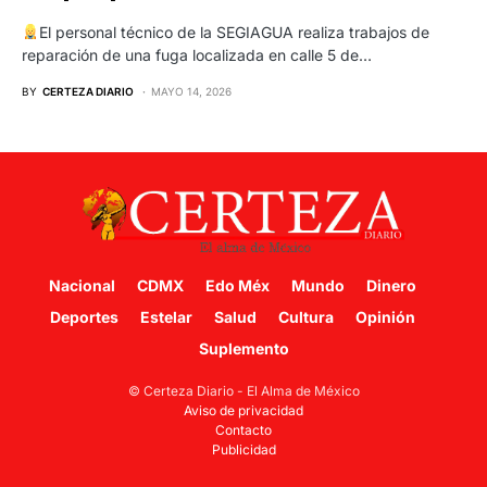
El personal técnico de la SEGIAGUA realiza trabajos de
reparación de una fuga localizada en calle 5 de…
BY
CERTEZA DIARIO
MAYO 14, 2026
Nacional
CDMX
Edo Méx
Mundo
Dinero
Deportes
Estelar
Salud
Cultura
Opinión
Suplemento
© Certeza Diario - El Alma de México
Aviso de privacidad
Contacto
Publicidad