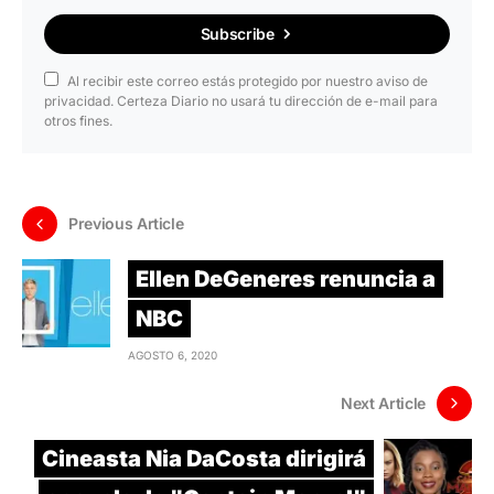
Subscribe
Al recibir este correo estás protegido por nuestro aviso de
privacidad. Certeza Diario no usará tu dirección de e-mail para
otros fines.
Previous Article
Ellen DeGeneres renuncia a
NBC
AGOSTO 6, 2020
Next Article
Cineasta Nia DaCosta dirigirá