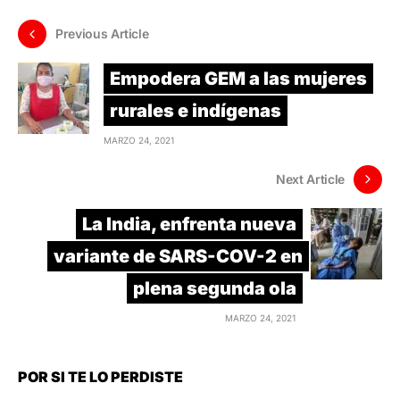
Previous Article
Empodera GEM a las mujeres
rurales e indígenas
MARZO 24, 2021
Next Article
La India, enfrenta nueva
variante de SARS-COV-2 en
plena segunda ola
MARZO 24, 2021
POR SI TE LO PERDISTE