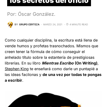
los secretos del oficio
Por: Óscar González.
BY
GRUPO CERTEZA
MARZO 24, 2021
4 MINUTE READ
Como cualquier disciplina, la escritura está llena de
vende humos y profetas trasnochados. Mismos que
creen tener la fórmula de cómo conseguir el
anhelado título sobre la estantería de prestigiosas
librerías. En su libro
Mientras Escribo
(On Writing)
,
Stephen King
te enseñará como darle un puntapié a
las ideas facilonas y
de una vez por todas te pongas
a escribir
.