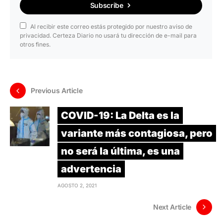
Subscribe
Al recibir este correo estás protegido por nuestro aviso de
privacidad. Certeza Diario no usará tu dirección de e-mail para
otros fines.
Previous Article
COVID-19: La Delta es la
variante más contagiosa, pero
no será la última, es una
advertencia
AGOSTO 2, 2021
Next Article