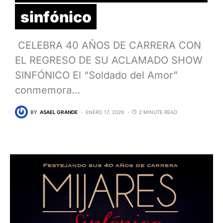
sinfónico
CELEBRA 40 AÑOS DE CARRERA CON
EL REGRESO DE SU ACLAMADO SHOW
SINFÓNICO El “Soldado del Amor”
conmemora…
BY
ASAEL GRANDE
ENERO 17, 2026
2 MINUTE READ