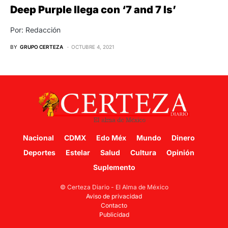
Deep Purple llega con ‘7 and 7 Is’
Por: Redacción
BY
GRUPO CERTEZA
OCTUBRE 4, 2021
Nacional
CDMX
Edo Méx
Mundo
Dinero
Deportes
Estelar
Salud
Cultura
Opinión
Suplemento
© Certeza Diario - El Alma de México
Aviso de privacidad
Contacto
Publicidad