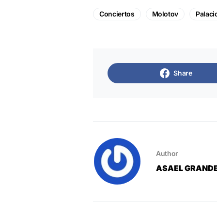
Conciertos
Molotov
Palaci
Share
Author
ASAEL GRAND