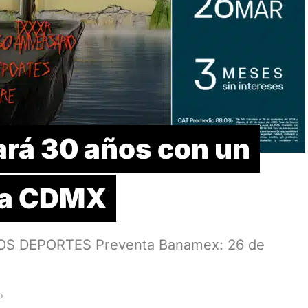
ará 30 años con un
la CDMX
OS DEPORTES Preventa Banamex: 26 de
D