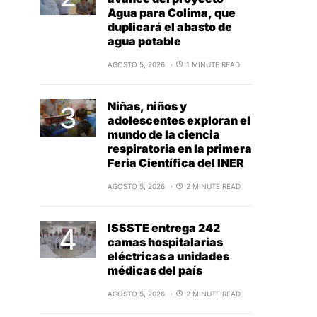
Agua para Colima, que
duplicará el abasto de
agua potable
AGOSTO 5, 2026
1 MINUTE READ
Niñas, niños y
adolescentes exploran el
mundo de la ciencia
respiratoria en la primera
Feria Científica del INER
AGOSTO 5, 2026
2 MINUTE READ
ISSSTE entrega 242
camas hospitalarias
eléctricas a unidades
médicas del país
AGOSTO 5, 2026
2 MINUTE READ