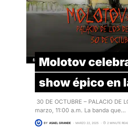
Molotov celebr
show épico en 
30 DE OCTUBRE – PALACIO DE L
marzo, 11:00 a.m. La banda que…
BY
ASAEL GRANDE
MARZO 22, 2025
2 MINUTE REA