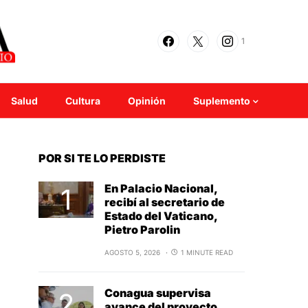
1
Salud
Cultura
Opinión
Suplemento
POR SI TE LO PERDISTE
En Palacio Nacional,
recibí al secretario de
Estado del Vaticano,
Pietro Parolin
AGOSTO 5, 2026
1 MINUTE READ
Conagua supervisa
avance del proyecto