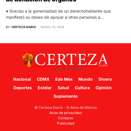
● Gracias a la generosidad de un derechohabiente que
manifestó su deseo de apoyar a otras personas a…
BY
CERTEZA DIARIO
MARZO 10, 2026
Nacional
CDMX
Edo Méx
Mundo
Dinero
Deportes
Estelar
Salud
Cultura
Opinión
Suplemento
© Certeza Diario - El Alma de México
Aviso de privacidad
Contacto
Publicidad