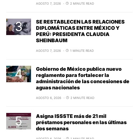
AGOSTO 7, 2026
2 MINUTE READ
SE RESTABLECEN LAS RELACIONES
DIPLOMÁTICAS ENTRE MÉXICO Y
PERÚ: PRESIDENTA CLAUDIA
SHEINBAUM
AGOSTO 7, 2026
1 MINUTE READ
Gobierno de México publica nuevo
reglamento para fortalecer la
administración de las concesiones de
aguas nacionales
AGOSTO 6, 2026
2 MINUTE READ
Asigna ISSSTE más de 21 mil
préstamos personales en las últimas
dos semanas
AGOSTO 6, 2026
1 MINUTE READ