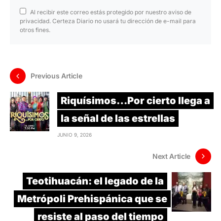
Al recibir este correo estás protegido por nuestro aviso de
privacidad. Certeza Diario no usará tu dirección de e-mail para
otros fines.
Previous Article
Riquísimos…Por cierto llega a
la señal de las estrellas
JUNIO 9, 2026
Next Article
Teotihuacán: el legado de la
Metrópoli Prehispánica que se
resiste al paso del tiempo