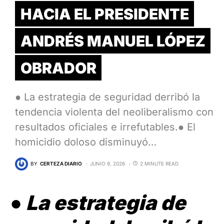
HACIA EL PRESIDENTE
ANDRÉS MANUEL LÓPEZ
OBRADOR
● La estrategia de seguridad derribó la
tendencia violenta del neoliberalismo con
resultados oficiales e irrefutables.● El
homicidio doloso disminuyó…
BY
CERTEZA DIARIO
JUNIO 9, 2026
2 MINUTE READ
●
La estrategia de