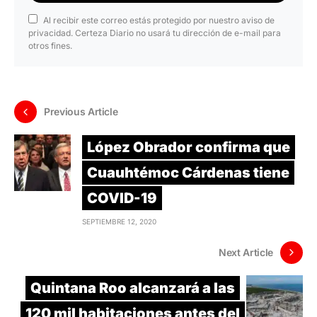
Al recibir este correo estás protegido por nuestro aviso de
privacidad. Certeza Diario no usará tu dirección de e-mail para
otros fines.
Previous Article
López Obrador confirma que
Cuauhtémoc Cárdenas tiene
COVID-19
SEPTIEMBRE 12, 2020
Next Article
Quintana Roo alcanzará a las
120 mil habitaciones antes del