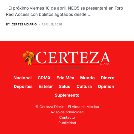
· El próximo viernes 10 de abril, NEO5 se presentará en Foro
Red Access con boletos agotados desde…
BY
CERTEZA DIARIO
ABRIL 8, 2026
Nacional
CDMX
Edo Méx
Mundo
Dinero
Deportes
Estelar
Salud
Cultura
Opinión
Suplemento
© Certeza Diario - El Alma de México
Aviso de privacidad
Contacto
Publicidad