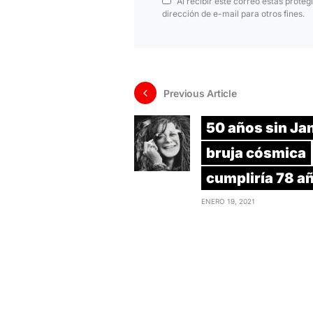
Al recibir este correo estás proteg
dirección de e-mail para otros fines.
Previous Article
50 años sin Jan
bruja cósmica
cumpliría 78 a
ENERO 19, 2021