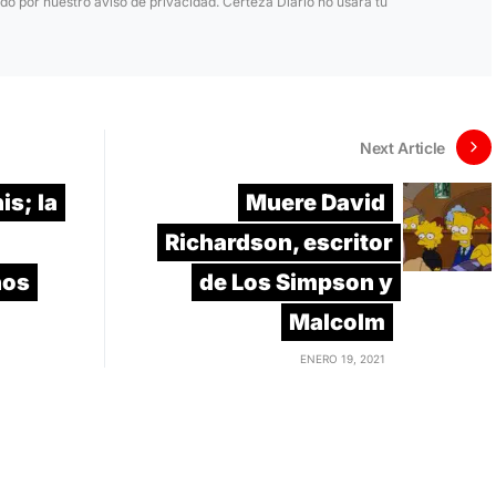
ido por nuestro aviso de privacidad. Certeza Diario no usará tu
Next Article
is; la
Muere David
Richardson, escritor
ños
de Los Simpson y
Malcolm
ENERO 19, 2021