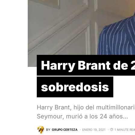
Harry Brant de
sobredosis
Harry Brant, hijo del multimillona
Seymour, murió a los 24 años…
BY
GRUPO CERTEZA
ENERO 19, 2021
1 MINUTE RE