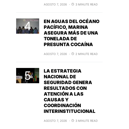
AGOSTO 7, 2026
3 MINUTE READ
EN AGUAS DEL OCÉANO
PACÍFICO, MARINA
ASEGURA MÁS DE UNA
TONELADA DE
PRESUNTA COCAÍNA
AGOSTO 7, 2026
2 MINUTE READ
LA ESTRATEGIA
NACIONAL DE
SEGURIDAD GENERA
RESULTADOS CON
ATENCIÓN A LAS
CAUSAS Y
COORDINACIÓN
INTERINSTITUCIONAL
AGOSTO 7, 2026
3 MINUTE READ