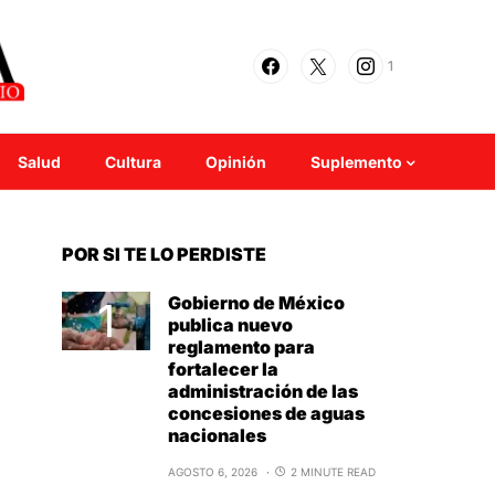
1
Salud
Cultura
Opinión
Suplemento
POR SI TE LO PERDISTE
Gobierno de México
publica nuevo
reglamento para
fortalecer la
administración de las
concesiones de aguas
nacionales
AGOSTO 6, 2026
2 MINUTE READ