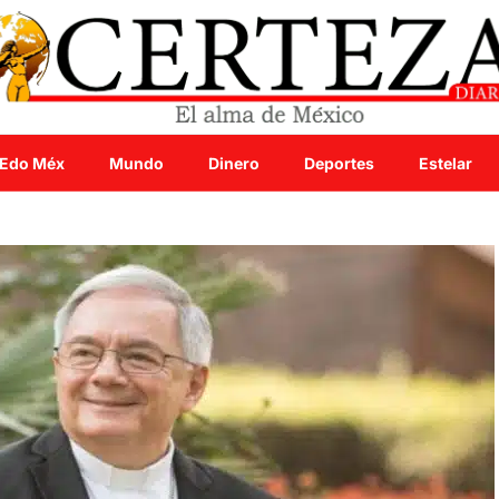
Edo Méx
Mundo
Dinero
Deportes
Estelar