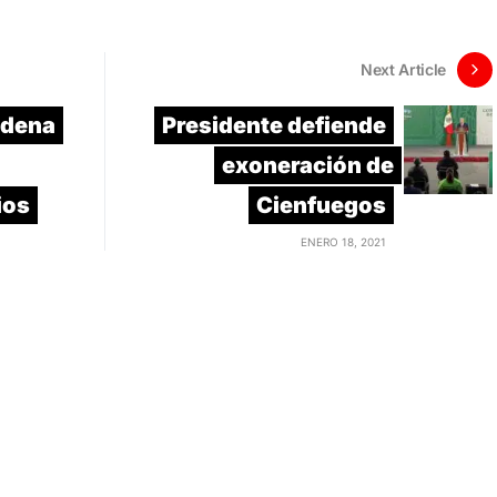
Next Article
adena
Presidente defiende
exoneración de
ios
Cienfuegos
ENERO 18, 2021