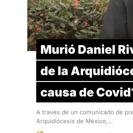
Murió Daniel Ri
de la Arquidióc
causa de Covid
A través de un comunicado de pren
Arquidiócesis de México,…