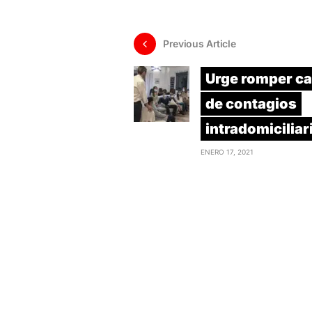
Previous Article
Urge romper c
de contagios
intradomiciliar
ENERO 17, 2021