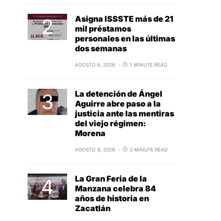
Asigna ISSSTE más de 21
mil préstamos
personales en las últimas
dos semanas
AGOSTO 6, 2026
1 MINUTE READ
La detención de Ángel
Aguirre abre paso a la
justicia ante las mentiras
del viejo régimen:
Morena
AGOSTO 6, 2026
2 MINUTE READ
La Gran Feria de la
Manzana celebra 84
años de historia en
Zacatlán