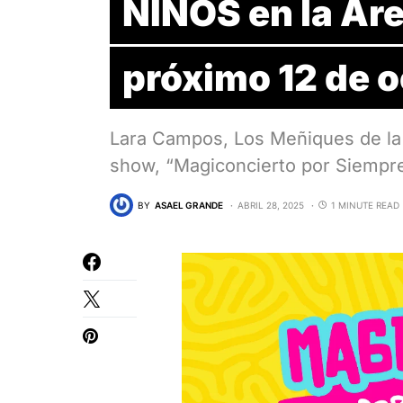
NIÑOS en la Ar
próximo 12 de o
Lara Campos, Los Meñiques de la
show, “Magiconcierto por Siemp
BY
ASAEL GRANDE
ABRIL 28, 2025
1 MINUTE READ