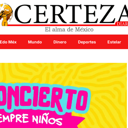
Edo Méx
Mundo
Dinero
Deportes
Estelar