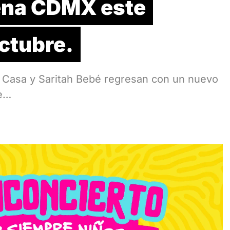
ena CDMX este
ctubre.
 Casa y Saritah Bebé regresan con un nuevo
re…