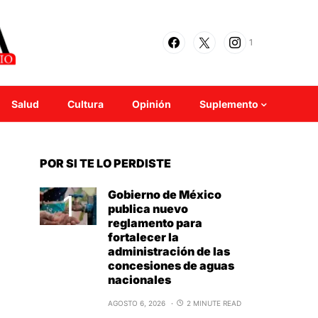
1
Salud
Cultura
Opinión
Suplemento
POR SI TE LO PERDISTE
Gobierno de México
publica nuevo
reglamento para
fortalecer la
administración de las
concesiones de aguas
nacionales
AGOSTO 6, 2026
2 MINUTE READ