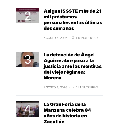
Asigna ISSSTE más de 21
mil préstamos
personales en las últimas
dos semanas
AGOSTO 6, 2026
1 MINUTE READ
La detención de Ángel
Aguirre abre paso a la
justicia ante las mentiras
del viejo régimen:
Morena
AGOSTO 6, 2026
2 MINUTE READ
La Gran Feria de la
Manzana celebra 84
años de historia en
Zacatlán