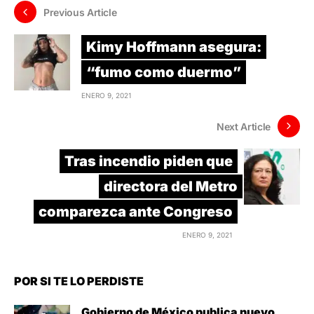
Previous Article
Kimy Hoffmann asegura:
“fumo como duermo”
ENERO 9, 2021
Next Article
Tras incendio piden que
directora del Metro
comparezca ante Congreso
ENERO 9, 2021
POR SI TE LO PERDISTE
Gobierno de México publica nuevo