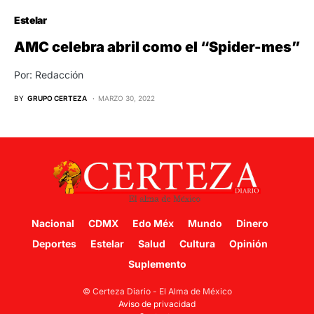
Estelar
AMC celebra abril como el “Spider-mes”
Por: Redacción
BY
GRUPO CERTEZA
MARZO 30, 2022
Nacional
CDMX
Edo Méx
Mundo
Dinero
Deportes
Estelar
Salud
Cultura
Opinión
Suplemento
© Certeza Diario - El Alma de México
Aviso de privacidad