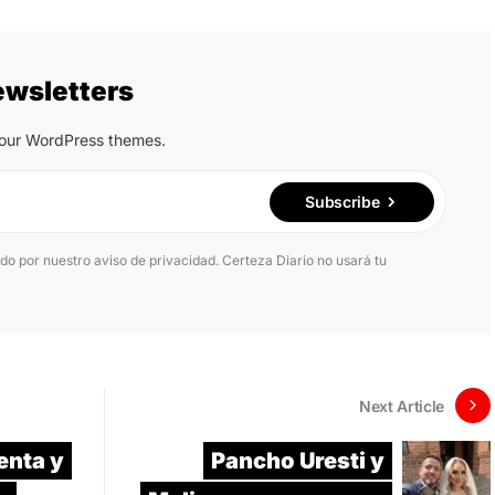
ewsletters
n our WordPress themes.
Subscribe
ido por nuestro aviso de privacidad. Certeza Diario no usará tu
Next Article
enta y
Pancho Uresti y