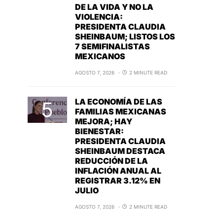
DE LA VIDA Y NO LA
VIOLENCIA:
PRESIDENTA CLAUDIA
SHEINBAUM; LISTOS LOS
7 SEMIFINALISTAS
MEXICANOS
AGOSTO 7, 2026
2 MINUTE READ
LA ECONOMÍA DE LAS
FAMILIAS MEXICANAS
MEJORA; HAY
BIENESTAR:
PRESIDENTA CLAUDIA
SHEINBAUM DESTACA
REDUCCIÓN DE LA
INFLACIÓN ANUAL AL
REGISTRAR 3.12% EN
JULIO
AGOSTO 7, 2026
2 MINUTE READ