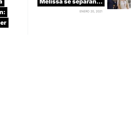
a
Melissa se separan...
n:
ENERO 20, 2021
ier