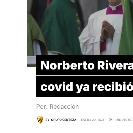
Norberto Rivera
covid ya recib
Por: Redacción
BY
GRUPO CERTEZA
ENERO 20, 2021
1 MINUTE RE