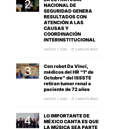
NACIONAL DE
SEGURIDAD GENERA
RESULTADOS CON
ATENCIÓN A LAS
CAUSAS Y
COORDINACIÓN
INTERINSTITUCIONAL
AGOSTO 7, 2026
3 MINUTE READ
Con robot Da Vinci,
médicos del HR “1° de
Octubre” del ISSSTE
retiran tumor renal a
paciente de 72 años
AGOSTO 7, 2026
3 MINUTE READ
LO IMPORTANTE DE
MÉXICO CANTA ES QUE
LA MÚSICA SEA PARTE