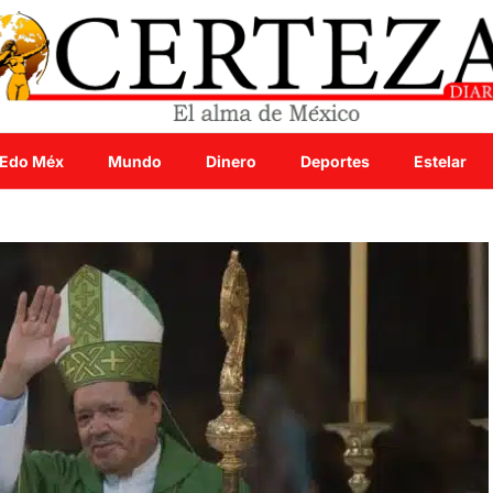
Edo Méx
Mundo
Dinero
Deportes
Estelar