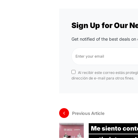
Sign Up for Our N
Get notified of the best deals o
Al recibir este correo estás proteg
dirección de e-mail para otros fines.
Previous Article
Me siento cont