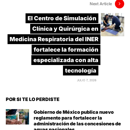
Next Article
El Centro de Simulación
Clínica y Quirúrgica en
Medicina Respiratoria del INER
fortalece la formación
especializada con alta
tecnología
JULIO 7, 2026
POR SI TE LO PERDISTE
Gobierno de México publica nuevo
reglamento para fortalecer la
administración de las concesiones de
aguas nacionales