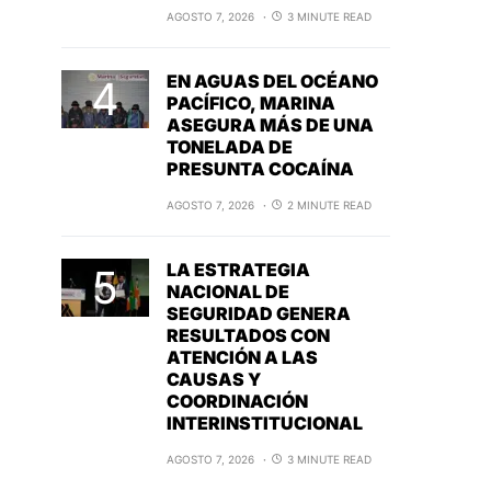
AGOSTO 7, 2026
3 MINUTE READ
EN AGUAS DEL OCÉANO
PACÍFICO, MARINA
ASEGURA MÁS DE UNA
TONELADA DE
PRESUNTA COCAÍNA
AGOSTO 7, 2026
2 MINUTE READ
LA ESTRATEGIA
NACIONAL DE
SEGURIDAD GENERA
RESULTADOS CON
ATENCIÓN A LAS
CAUSAS Y
COORDINACIÓN
INTERINSTITUCIONAL
AGOSTO 7, 2026
3 MINUTE READ