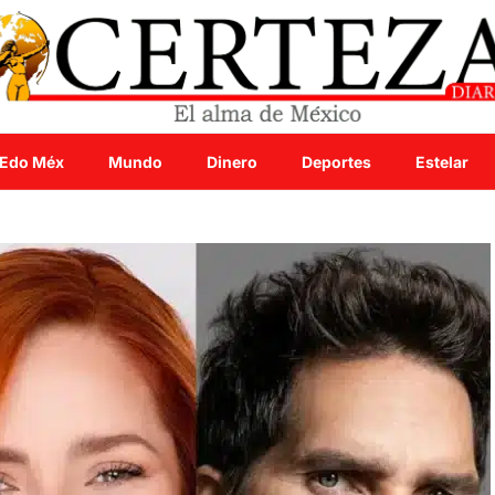
Edo Méx
Mundo
Dinero
Deportes
Estelar