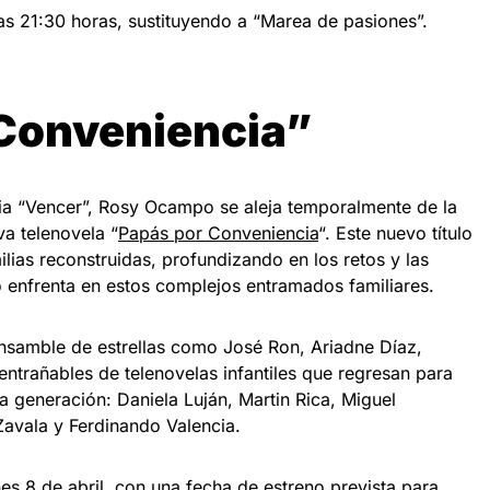
las 21:30 horas, sustituyendo a “Marea de pasiones”.
Conveniencia”
cia “Vencer”, Rosy Ocampo se aleja temporalmente de la
va telenovela “
Papás por Conveniencia
“. Este nuevo título
ilias reconstruidas, profundizando en los retos y las
enfrenta en estos complejos entramados familiares.
nsamble de estrellas como José Ron, Ariadne Díaz,
 entrañables de telenovelas infantiles que regresan para
a generación: Daniela Luján, Martin Rica, Miguel
Zavala y Ferdinando Valencia.
nes 8 de abril, con una fecha de estreno prevista para