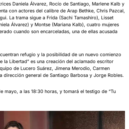
ctrices Daniela Álvarez, Rocío de Santiago, Marlene Kalb y
ta con actores del calibre de Arap Bethke, Chris Pazcal,
ui. La trama sigue a Frida (Sachi Tamashiro), Lisset
niela Álvarez) y Montse (Mariana Kalb), cuatro mujeres
perado cuando son encarceladas, una de ellas acusada
cuentran refugio y la posibilidad de un nuevo comienzo
de la Libertad” es una creación del aclamado escritor
equipo de Lucero Suárez, Jimena Merodio, Carmen
a dirección general de Santiago Barbosa y Jorge Robles.
de mayo, a las 18:30 horas, y tomará el testigo de “Tu