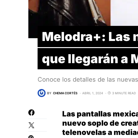
Melodra+: Las 
que llegarán a
Conoce los detalles de las nueva
BY
CHEMA CORTÉS
ABRIL 1, 2024
3 MINUTE READ
Las pantallas mexica
nuevo soplo de creat
telenovelas a media