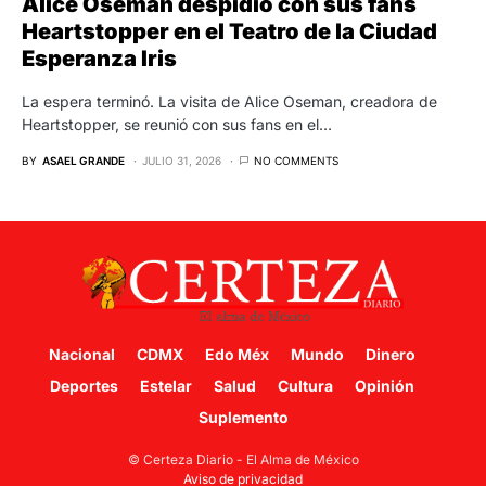
Alice Oseman despidió con sus fans
Heartstopper en el Teatro de la Ciudad
Esperanza Iris
La espera terminó. La visita de Alice Oseman, creadora de
Heartstopper, se reunió con sus fans en el…
BY
ASAEL GRANDE
JULIO 31, 2026
NO COMMENTS
Nacional
CDMX
Edo Méx
Mundo
Dinero
Deportes
Estelar
Salud
Cultura
Opinión
Suplemento
© Certeza Diario - El Alma de México
Aviso de privacidad