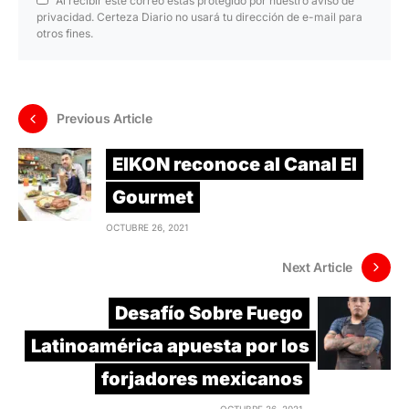
Al recibir este correo estás protegido por nuestro aviso de
privacidad. Certeza Diario no usará tu dirección de e-mail para
otros fines.
Previous Article
EIKON reconoce al Canal El
Gourmet
OCTUBRE 26, 2021
Next Article
Desafío Sobre Fuego
Latinoamérica apuesta por los
forjadores mexicanos
OCTUBRE 26, 2021