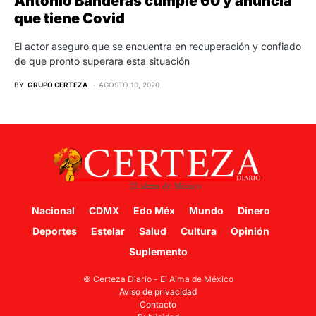
Antonio Banderas cumple 60 y anuncia
que tiene Covid
El actor aseguro que se encuentra en recuperación y confiado
de que pronto superara esta situación
BY
GRUPO CERTEZA
AGOSTO 10, 2020
Nacional
CDMX
Edo Méx
Mundo
Dinero
Deportes
Estelar
Salud
Cultura
Opinión
Suplemento
© Certeza Diario - El Alma de México
Aviso de privacidad
Contacto