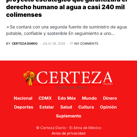
derecho humano al agua a casi 240 mil
colimenses
➢Se contará con una segunda fuente de suministro de agua
potable, confiable y sostenible En seguimiento a uno…
BY
CERTEZA DIARIO
JULIO 29, 2026
NO COMMENTS
Nacional
CDMX
Edo Méx
Mundo
Dinero
Deportes
Estelar
Salud
Cultura
Opinión
Suplemento
© Certeza Diario - El Alma de México
Aviso de privacidad