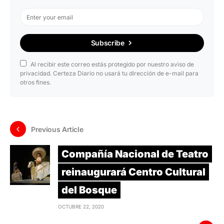
Subscribe
Al recibir este correo estás protegido por nuestro aviso de
privacidad. Certeza Diario no usará tu dirección de e-mail para
otros fines.
Previous Article
Compañía Nacional de Teatro
reinaugurará Centro Cultural
del Bosque
OCTUBRE 22, 2020