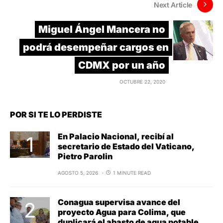
Next Article
Miguel Ángel Mancera no
podrá desempeñar cargos en
CDMX por un año
OCTUBRE 22, 2020
POR SI TE LO PERDISTE
En Palacio Nacional, recibí al
secretario de Estado del Vaticano,
Pietro Parolin
AGOSTO 5, 2026
1 MINUTE READ
Conagua supervisa avance del
proyecto Agua para Colima, que
duplicará el abasto de agua potable