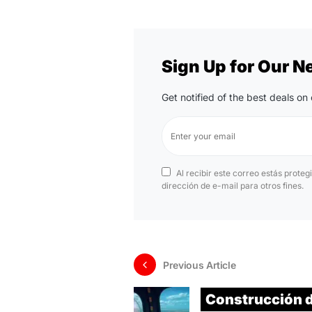
Sign Up for Our N
Get notified of the best deals o
Al recibir este correo estás proteg
dirección de e-mail para otros fines.
Previous Article
Construcción d