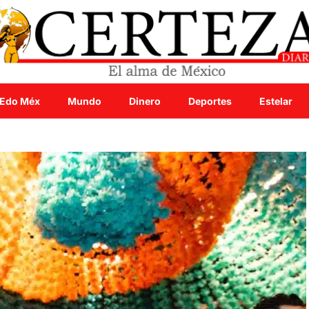
Edo Méx
Mundo
Dinero
Deportes
Estelar