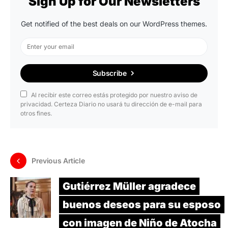
Sign Up for Our Newsletters
Get notified of the best deals on our WordPress themes.
Subscribe
Al recibir este correo estás protegido por nuestro aviso de
privacidad. Certeza Diario no usará tu dirección de e-mail para
otros fines.
Previous Article
Gutiérrez Müller agradece
buenos deseos para su esposo
con imagen de Niño de Atocha