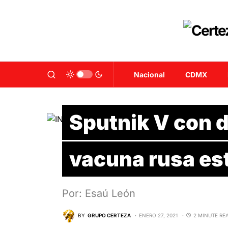
Nacional
CDMX
Sputnik V con d
vacuna rusa está
Por: Esaú León
BY
GRUPO CERTEZA
ENERO 27, 2021
2 MINUTE RE