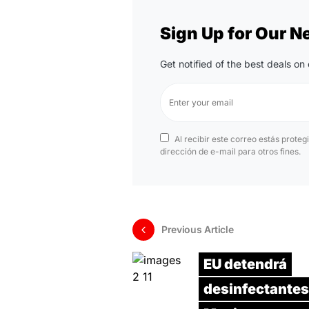
Sign Up for Our N
Get notified of the best deals o
Al recibir este correo estás proteg
dirección de e-mail para otros fines.
Previous Article
EU detendrá
desinfectantes