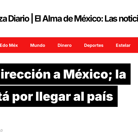
Edo Méx
Mundo
Dinero
Deportes
Estelar
irección a México; la
 por llegar al país
AD