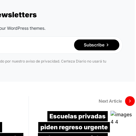
ewsletters
n our WordPress themes.
Subscribe
ido por nuestro aviso de privacidad. Certeza Diario no usará tu
Next Article
Escuelas privadas
piden regreso urgente