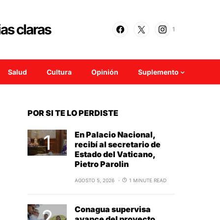
1
Salud
Cultura
Opinión
Suplemento
POR SI TE LO PERDISTE
En Palacio Nacional,
recibí al secretario de
Estado del Vaticano,
Pietro Parolin
AGOSTO 5, 2026
1 MINUTE READ
Conagua supervisa
avance del proyecto