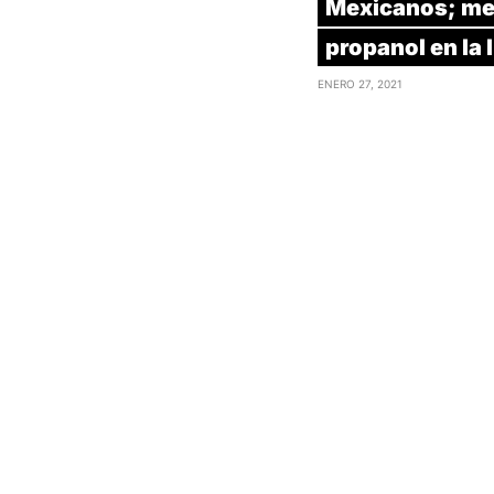
Mexicanos; me
propanol en la l
ENERO 27, 2021