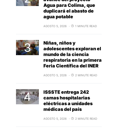
Agua para Colima, que
duplicará el abasto de
agua potable
AGOSTO 5, 2026
1 MINUTE READ
Niñas, niños y
adolescentes exploran el
mundo de la ciencia
respiratoria en la primera
Feria Científica del INER
AGOSTO 5, 2026
2 MINUTE READ
ISSSTE entrega 242
camas hospitalarias
eléctricas a unidades
médicas del país
AGOSTO 5, 2026
2 MINUTE READ