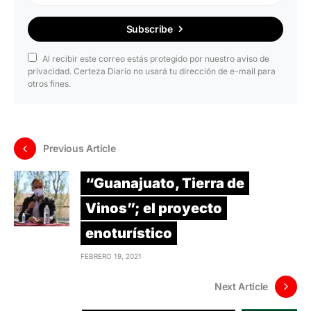
Subscribe
Al recibir este correo estás protegido por nuestro aviso de
privacidad. Certeza Diario no usará tu dirección de e-mail para
otros fines.
Previous Article
“Guanajuato, Tierra de
Vinos”; el proyecto
enoturístico
FEBRERO 19, 2021
Next Article