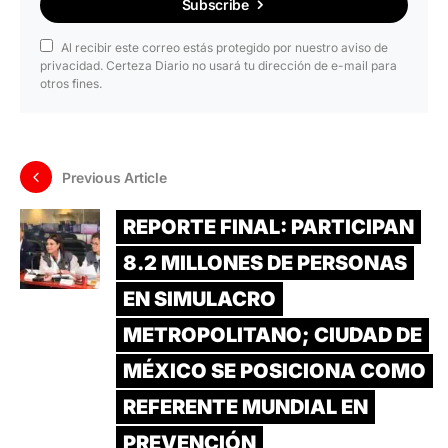
Subscribe
Al recibir este correo estás protegido por nuestro aviso de
privacidad. Certeza Diario no usará tu dirección de e-mail para
otros fines.
Previous Article
REPORTE FINAL: PARTICIPAN
8.2 MILLONES DE PERSONAS
EN SIMULACRO
METROPOLITANO; CIUDAD DE
MÉXICO SE POSICIONA COMO
REFERENTE MUNDIAL EN
PREVENCIÓN