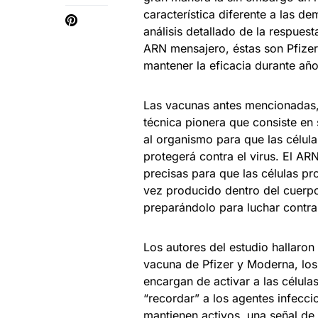
característica diferente a las d
análisis detallado de la respues
ARN mensajero, éstas son Pfize
mantener la eficacia durante año
Las vacunas antes mencionadas,
técnica pionera que consiste en 
al organismo para que las célul
protegerá contra el virus. El AR
precisas para que las células p
vez producido dentro del cuerpo
preparándolo para luchar contra
Los autores del estudio hallaron
vacuna de Pfizer y Moderna, los 
encargan de activar a las célul
“recordar” a los agentes infecci
mantienen activos, una señal de