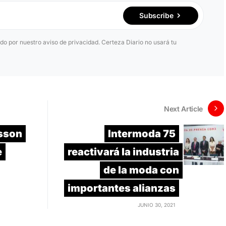
Subscribe
ido por nuestro aviso de privacidad. Certeza Diario no usará tu
Next Article
nsson
Intermoda 75
e
reactivará la industria
de la moda con
importantes alianzas
JUNIO 30, 2021