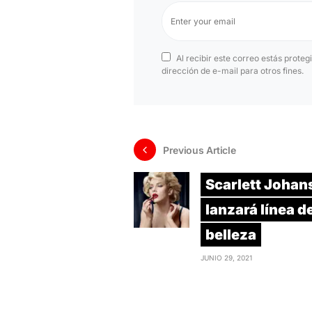
Al recibir este correo estás proteg
dirección de e-mail para otros fines.
Previous Article
Scarlett Joha
lanzará línea d
belleza
JUNIO 29, 2021