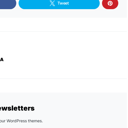
Tweet
ZA
ewsletters
n our WordPress themes.