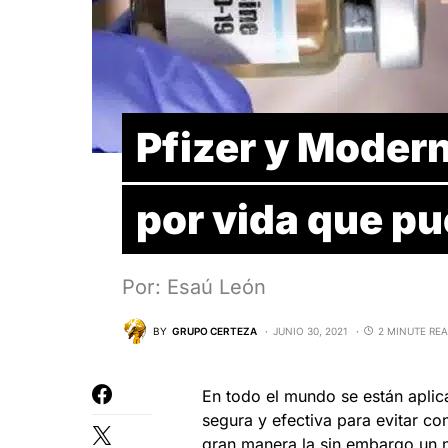
Pfizer y Modern
por vida que pu
Por: Esaú León
BY
GRUPO CERTEZA
JUNIO 30, 2021
2 MINUTE RE
En todo el mundo se están aplic
segura y efectiva para evitar co
gran manera la sin embargo un 