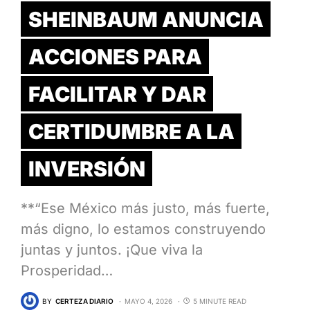
SHEINBAUM ANUNCIA
ACCIONES PARA
FACILITAR Y DAR
CERTIDUMBRE A LA
INVERSIÓN
**“Ese México más justo, más fuerte,
más digno, lo estamos construyendo
juntas y juntos. ¡Que viva la
Prosperidad…
BY
CERTEZA DIARIO
MAYO 4, 2026
5 MINUTE READ