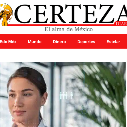
Edo Méx
Mundo
Dinero
Deportes
Estelar