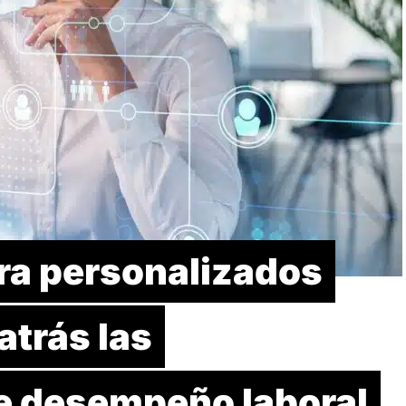
era personalizados
atrás las
e desempeño laboral