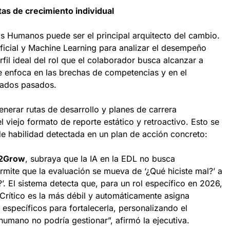
tas de crecimiento individual
 Humanos puede ser el principal arquitecto del cambio.
rtificial y Machine Learning para analizar el desempeño
fil ideal del rol que el colaborador busca alcanzar a
 se enfoca en las brechas de competencias y en el
ltados pasados.
generar rutas de desarrollo y planes de carrera
l viejo formato de reporte estático y retroactivo. Esto se
e habilidad detectada en un plan de acción concreto:
e2Grow
, subraya que la IA en la EDL no busca
ermite que la evaluación se mueva de ‘¿Qué hiciste mal?’ a
 El sistema detecta que, para un rol específico en 2026,
rítico es la más débil y automáticamente asigna
específicos para fortalecerla, personalizando el
humano no podría gestionar”, afirmó la ejecutiva.