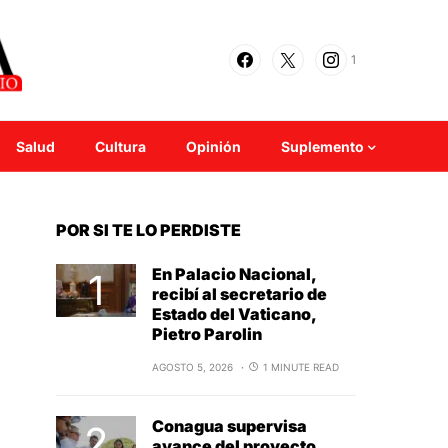
1
Salud
Cultura
Opinión
Suplemento
POR SI TE LO PERDISTE
En Palacio Nacional,
recibí al secretario de
Estado del Vaticano,
Pietro Parolin
AGOSTO 5, 2026
1 MINUTE READ
Conagua supervisa
avance del proyecto