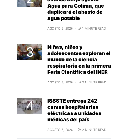
Agua para Colima, que
duplicará el abasto de
agua potable
AGOSTO 5, 2026
1 MINUTE READ
Niñas, niños y
adolescentes exploran el
mundo de la ciencia
respiratoria en la primera
Feria Científica del INER
AGOSTO 5, 2026
2 MINUTE READ
ISSSTE entrega 242
camas hospitalarias
eléctricas a unidades
médicas del país
AGOSTO 5, 2026
2 MINUTE READ