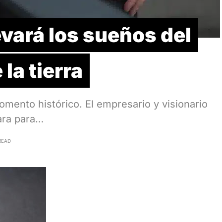
vará los sueños del
 la tierra
omento histórico. El empresario y visionario
ara para…
READ