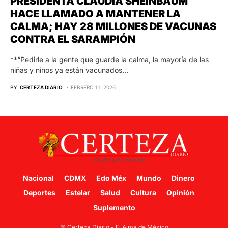
PRESIDENTA CLAUDIA SHEINBAUM
HACE LLAMADO A MANTENER LA
CALMA; HAY 28 MILLONES DE VACUNAS
CONTRA EL SARAMPIÓN
**“Pedirle a la gente que guarde la calma, la mayoría de las
niñas y niños ya están vacunados…
BY
CERTEZA DIARIO
FEBRERO 11, 2026
Nacional
CDMX
Edo Méx
Mundo
Dinero
Deportes
Estelar
Salud
Cultura
Opinión
Suplemento
© Certeza Diario - El Alma de México