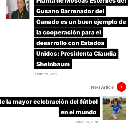
Planta de Moscas Estériles del
Gusano Barrenador del
Ganado es un buen ejemplo de
la cooperación para el
desarrollo con Estados
Unidos: Presidenta Claudia
Sheinbaum
JUNIO 29, 2026
Next Article
e la mayor celebración del fútbol
en el mundo
JUNIO 29, 2026