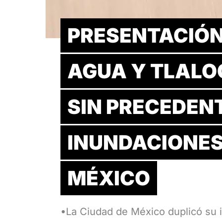
PRESENTACIÓN
AGUA Y TLALOQ
SIN PRECEDEN
INUNDACIONES 
MÉXICO
•La Ciudad de México duplicó su i