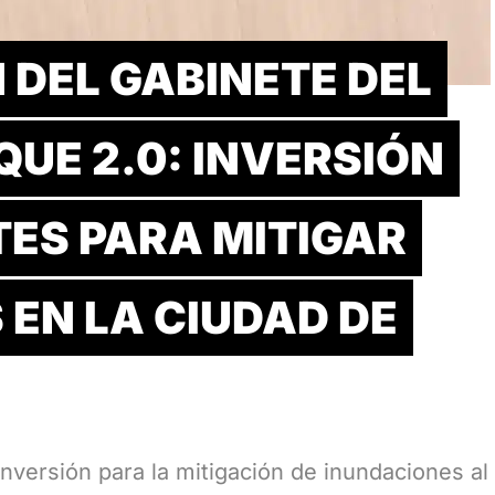
 DEL GABINETE DEL
UE 2.0: INVERSIÓN
TES PARA MITIGAR
EN LA CIUDAD DE
nversión para la mitigación de inundaciones al