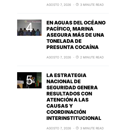
AGOSTO 7, 2026
3 MINUTE READ
EN AGUAS DEL OCÉANO
PACÍFICO, MARINA
ASEGURA MÁS DE UNA
TONELADA DE
PRESUNTA COCAÍNA
AGOSTO 7, 2026
2 MINUTE READ
LA ESTRATEGIA
NACIONAL DE
SEGURIDAD GENERA
RESULTADOS CON
ATENCIÓN A LAS
CAUSAS Y
COORDINACIÓN
INTERINSTITUCIONAL
AGOSTO 7, 2026
3 MINUTE READ