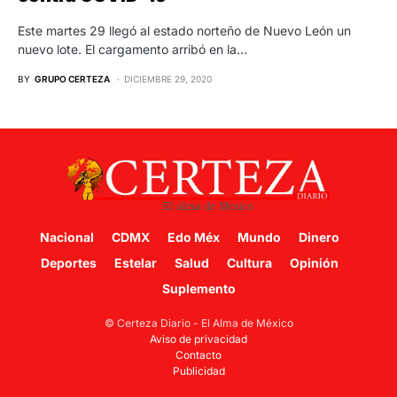
Este martes 29 llegó al estado norteño de Nuevo León un
nuevo lote. El cargamento arribó en la…
BY
GRUPO CERTEZA
DICIEMBRE 29, 2020
Nacional
CDMX
Edo Méx
Mundo
Dinero
Deportes
Estelar
Salud
Cultura
Opinión
Suplemento
© Certeza Diario - El Alma de México
Aviso de privacidad
Contacto
Publicidad