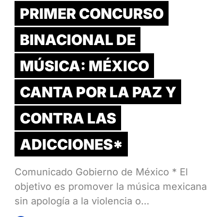
PRIMER CONCURSO
BINACIONAL DE
MÚSICA: MÉXICO
CANTA POR LA PAZ Y
CONTRA LAS
ADICCIONES*
Comunicado Gobierno de México * El
objetivo es promover la música mexicana
sin apología a la violencia o…