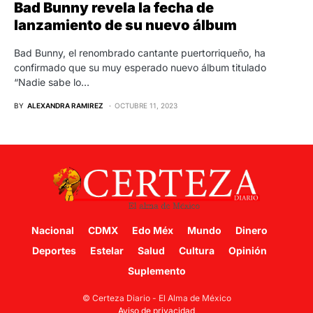
Bad Bunny revela la fecha de
lanzamiento de su nuevo álbum
Bad Bunny, el renombrado cantante puertorriqueño, ha
confirmado que su muy esperado nuevo álbum titulado
“Nadie sabe lo…
BY
ALEXANDRA RAMIREZ
OCTUBRE 11, 2023
Nacional
CDMX
Edo Méx
Mundo
Dinero
Deportes
Estelar
Salud
Cultura
Opinión
Suplemento
© Certeza Diario - El Alma de México
Aviso de privacidad