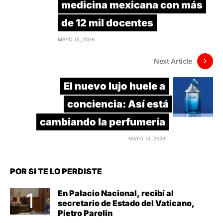
medicina mexicana con más
de 12 mil docentes
MAYO 15, 2026
Next Article
El nuevo lujo huele a
conciencia: Así está
cambiando la perfumería
MAYO 15, 2026
POR SI TE LO PERDISTE
En Palacio Nacional, recibí al
secretario de Estado del Vaticano,
Pietro Parolin