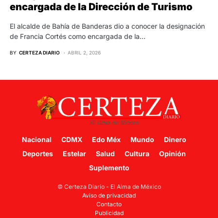
encargada de la Dirección de Turismo
El alcalde de Bahía de Banderas dio a conocer la designación
de Francia Cortés como encargada de la…
BY
CERTEZA DIARIO
ABRIL 2, 2026
Nacional
CDMX
Edo Méx
Mundo
Dinero
Deportes
Estelar
Salud
Cultura
Opinión
Suplemento
© Certeza Diario - El Alma de México
Aviso de privacidad
Contacto
Publicidad