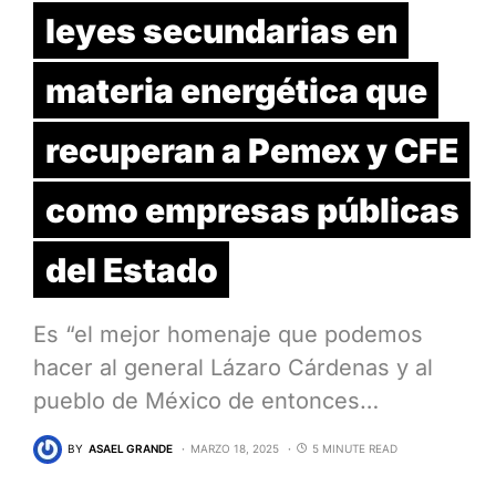
leyes secundarias en
materia energética que
recuperan a Pemex y CFE
como empresas públicas
del Estado
Es “el mejor homenaje que podemos
hacer al general Lázaro Cárdenas y al
pueblo de México de entonces…
BY
ASAEL GRANDE
MARZO 18, 2025
5 MINUTE READ