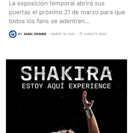
La exposición temporal abrirá sus
puertas el próximo 21 de marzo para que
todos los fans se adentren…
BY
ASAEL GRANDE
MARZO 18, 2025
3 MINUTE READ