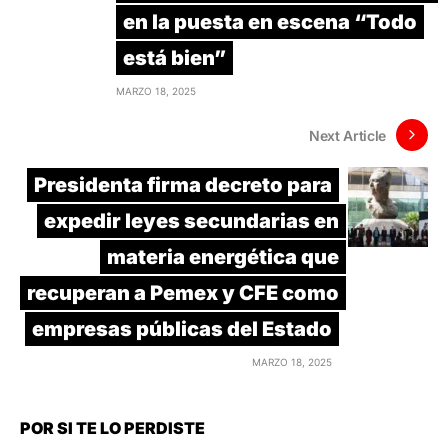
en la puesta en escena “Todo
está bien”
MARZO 18, 2025
Next Article
Presidenta firma decreto para
expedir leyes secundarias en
materia energética que
recuperan a Pemex y CFE como
empresas públicas del Estado
MARZO 18, 2025
POR SI TE LO PERDISTE