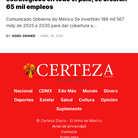
65 mil empleos
Comunicado Gobierno de México Se invertirán 186 mil 567
mdp de 2025 a 2030 para dar cobertura a…
BY
ASAEL GRANDE
ABRIL 30, 2025
Nacional
CDMX
Edo Méx
Mundo
Dinero
Deportes
Estelar
Salud
Cultura
Opinión
Suplemento
© Certeza Diario - El Alma de México
Aviso de privacidad
Contacto
Publicidad